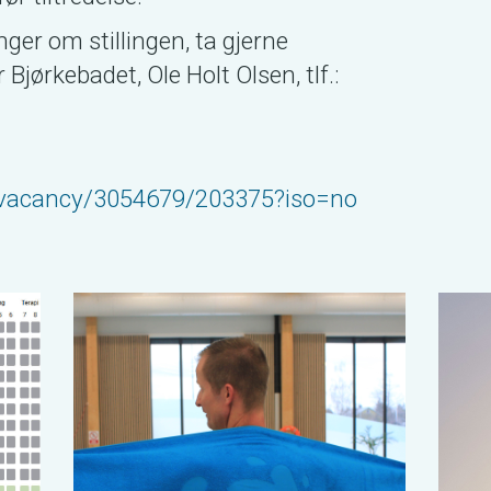
ger om stillingen, ta gjerne
Bjørkebadet, Ole Holt Olsen, tlf.:
m/vacancy/3054679/203375?iso=no