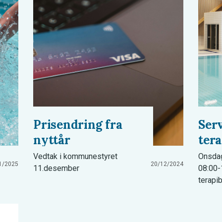
Prisendring fra
Serv
nyttår
ter
Vedtak i kommunestyret
Onsdag
1/2025
20/12/2024
11.desember
08:00-
terapi