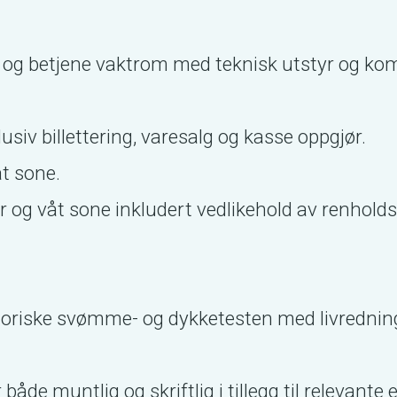
 og betjene vaktrom med teknisk utstyr og ko
usiv billettering, varesalg og kasse oppgjør.
åt sone.
r og våt sone inkludert vedlikehold av renhold
atoriske svømme- og dykketesten med livrednin
de muntlig og skriftlig i tillegg til relevant