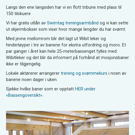
Langs den ene langsiden har vi en flott tribune med plass til
150 tilskuere
Vi har gratis utlån av
Swimtag treningsarmbånd
og vi kan sette
ut skjermbokser som viser hvor mange lengder du har svømt.
Med jevne mellomrom blir det lagt ut Wibit leker og
hinderløyper i tre av banene for ekstra utfordring og moro. Et
par ganger i året kan hele 25-meterbassenget fylles med
Wibitleker og det blir da informert på forhånd at mosjonsbaner
ikke er tilgjengelig.
Lokale aktørerer arrangerer
trening og svømmekurs
i noen av
banene noen dager i uken.
Sjekke hvilke baner som er opptatt
HER under
«Bassengoversikt»
.