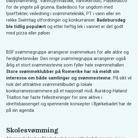
babysvømming, VannGymnastikk, VannAerobic, Plaskedisco
for de yngste på grunna, Badedisco for ungdom med
lyseffekter, veiledning i svømmeteknikk, PT i vann eller en
rekke Swimtag utfordringer og konkurranser.
Badebursdag
ble tidlig populært
og etter heftig lek i vannet er det godt
med pizza eller pølser.
BSF svømmegruppe arrangerer svømmekurs for alle aldre og
ferdighetsnivåer. Den ivrige svømmegruppa arrangerer også
årlig et stort svømmestevne som fyller hele svømmehallen.
Store svømmeklubber på Romerike har nå meldt sin
interesse om både samlinger og svømmestevne.
På sikt vil
nok det attraktive svømmetilbudet gi lokale
konkurransesvømmere på et nasjonalt nivå. Aurskog-Høland
Triatlon har faste fellestreninger for sine aktive i
idrettsbassenget og spennende konsepter i Bjørkebadet har de
på sin agenda.
Skolesvømming