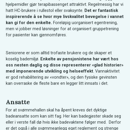
hjelpemidler gjør terapibassenget attraktivt. Regelmessig har vi
hatt HC-brukere i rullestol eller svaksynte.
Det er fantastisk
inspirerende å se hvor mye livskvalitet bevegelse i vannet
kan gi for den enkelte.
Foreløpig uorganisert egentrening,
men vi jobber med løsninger for at organisert gruppetrening
for pasienter kan gjennomføres.
Seniorene er som alltid trofaste brukere og de skaper et
koselig bademiljø.
Enkelte av pensjonistene har vært hos
oss nesten daglig og disse representerer «glad historier»
med imponerende utvikling og helseeffekt
. Vannaktivitet
er god rehabilitering av «vondter», og den fysiske gevinsten
kan overraske de fleste bare en legger litt innsats i det.
Ansatte
For at svømmehallen skal ha åpent kreves det dyktige
badeansatte som kan sitt fag. Her kan badegjester skade seg
eller i verste fall dø hvis ikke badevaktene følger med. Derfor
er det også i alle svømmeanlegg eget reglement og strenge