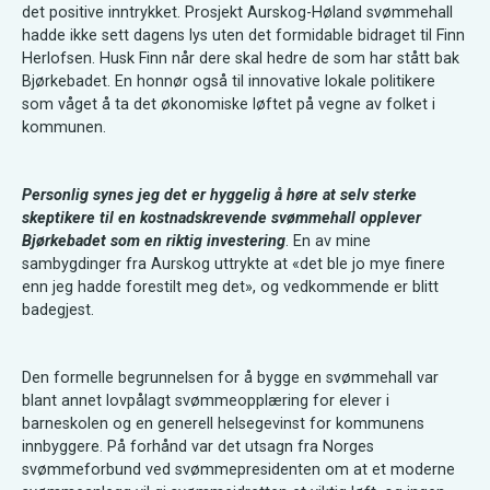
det positive inntrykket. Prosjekt Aurskog-Høland svømmehall
hadde ikke sett dagens lys uten det formidable bidraget til Finn
Herlofsen. Husk Finn når dere skal hedre de som har stått bak
Bjørkebadet. En honnør også til innovative lokale politikere
som våget å ta det økonomiske løftet på vegne av folket i
kommunen.
Personlig synes jeg det er hyggelig å høre at selv sterke
skeptikere til en kostnadskrevende svømmehall opplever
Bjørkebadet som en riktig investering
. En av mine
sambygdinger fra Aurskog uttrykte at «det ble jo mye finere
enn jeg hadde forestilt meg det», og vedkommende er blitt
badegjest.
Den formelle begrunnelsen for å bygge en svømmehall var
blant annet lovpålagt svømmeopplæring for elever i
barneskolen og en generell helsegevinst for kommunens
innbyggere. På forhånd var det utsagn fra Norges
svømmeforbund ved svømmepresidenten om at et moderne