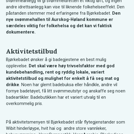
svømmeanlegg vil gi svømmeidretten et viktig løft, og ingen
andre idrettsanlegg kan vise til liknende folkehelseeffekt. Den
påstanden stemmer med erfaringene fra Bjørkebadet.
Den
nye svømmehallen til Aurskog-Høland kommune er
særdeles viktig for folkehelsa og det kan vi faktisk
dokumentere.
Aktivitetstilbud
Bjørkebadet ønsker å gi badegjestene en best mulig
opplevelse.
Det skal være høy trivselsfaktor med god
kundebehandling, rent og ryddig lokale, variert
aktivitetstilbud og mulighet for enkelt å få seg mat og
drikke
. Noen har glemt badebuksa eller håndkle, andre vil
fornye badetøyet, få litt svømmeutstyr og anskaffe seg noen
badeartikler. Badebutikken har et variert utvalg til en
overkommelig pris.
På aktivitetsmenyen til Bjørkebadet står flytegjenstander som
Wibit hinderløype, hvit hai og andre store vannleker,