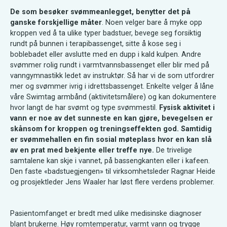
De som besøker svømmeanlegget, benytter det på
ganske forskjellige måter
. Noen velger bare å myke opp
kroppen ved å ta ulike typer badstuer, bevege seg forsiktig
rundt på bunnen i terapibassenget, sitte å kose seg i
boblebadet eller avslutte med en dupp i kald kulpen. Andre
svømmer rolig rundt i varmtvannsbassenget eller blir med på
vanngymnastikk ledet av instruktør. Så har vi de som utfordrer
mer og svømmer ivrig i idrettsbassenget. Enkelte velger å låne
våre Swimtag armbånd (aktivitetsmålere) og kan dokumentere
hvor langt de har svømt og type svømmestil.
Fysisk aktivitet i
vann er noe av det sunneste en kan gjøre, bevegelsen er
skånsom for kroppen og treningseffekten god. Samtidig
er svømmehallen en fin sosial møteplass hvor en kan slå
av en prat med bekjente eller treffe nye.
De trivelige
samtalene kan skje i vannet, på bassengkanten eller i kafeen.
Den faste «badstuegjengen» til virksomhetsleder Ragnar Heide
og prosjektleder Jens Waaler har løst flere verdens problemer.
Pasientomfanget er bredt med ulike medisinske diagnoser
blant brukerne. Høy romtemperatur, varmt vann og trygge