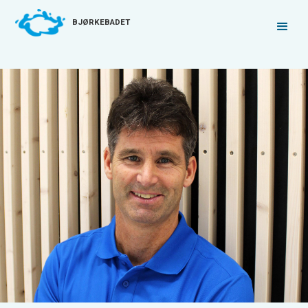
BJØRKEBADET