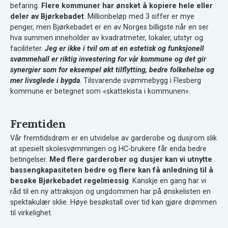
befaring.
Flere kommuner har ønsket å kopiere hele eller
deler av Bjørkebadet
. Millionbeløp med 3 siffer er mye
penger, men Bjørkebadet er en av Norges billigste når en ser
hva summen inneholder av kvadratmeter, lokaler, utstyr og
faciliteter.
Jeg er ikke i tvil om at en estetisk og funksjonell
svømmehall er riktig investering for vår kommune og det gir
synergier som for eksempel økt tilflytting, bedre folkehelse og
mer livsglede i bygda
. Tilsvarende svømmebygg i Flesberg
kommune er betegnet som «skattekista i kommunen».
Fremtiden
Vår fremtidsdrøm er en utvidelse av garderobe og dusjrom slik
at spesielt skolesvømmingen og HC-brukere får enda bedre
betingelser.
Med flere garderober og dusjer kan vi utnytte
bassengkapasiteten bedre og flere kan få anledning til å
besøke Bjørkebadet regelmessig
. Kanskje en gang har vi
råd til en ny attraksjon og ungdommen har på ønskelisten en
spektakulær sklie. Høye besøkstall over tid kan gjøre drømmen
til virkelighet.