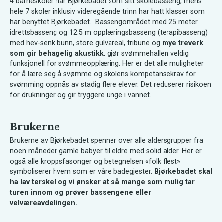
4 barneskoler har Bjørkebadet som sitt skolebasseng, mens
hele 7 skoler inklusiv videregående trinn har hatt klasser som
har benyttet Bjørkebadet. Bassengområdet med 25 meter
idrettsbasseng og 12.5 m opplæringsbasseng (terapibasseng)
med hev-senk bunn, store gulvareal, tribune og
mye treverk
som gir behagelig akustikk
, gjør svømmehallen veldig
funksjonell for svømmeopplæring. Her er det alle muligheter
for å lære seg å svømme og skolens kompetansekrav for
svømming oppnås av stadig flere elever. Det reduserer risikoen
for drukninger og gir tryggere unge i vannet.
Brukerne
Brukerne av Bjørkebadet spenner over alle aldersgrupper fra
noen måneder gamle babyer til eldre med solid alder. Her er
også alle kroppsfasonger og betegnelsen «folk flest»
symboliserer hvem som er våre badegjester.
Bjørkebadet skal
ha lav terskel og vi ønsker at så mange som mulig tar
turen innom og prøver bassengene eller
velværeavdelingen.