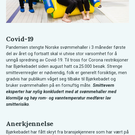
Covid-19
Pandemien stengte Norske svømmehaller i 3 måneder første
del av året og fortsatt skal vi utvise stor varsomhet for å
unngå spredning av Covid-19. Til tross for Corona restriksjoner
har Bjørkebadet siden august hatt ca.25.000 besøk. Strenge
smittevernregler er nødvendig, folk er generelt forsiktige, men
gradvis har publikum våget seg tilbake til Bjørkebadet og
bruker svømmehallen på en fornuftig måte
.
Smittevern
eksperter har nylig konkludert med at svømmehaller med
klormiljø og høy rom- og vanntemperatur medfører lav
smitterisiko
.
Anerkjennelse
Bjørkebadet har fått skryt fra bransjekjennere som har vært på