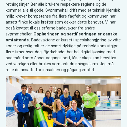
retningslinjer. Ber alle brukere respektere reglene og de
kommer alle til gode. Svømmehall drift med et teknisk kjemisk
miljø krever kompetanse fra flere fagfelt og kommunen har
ansatt flinke lokale krefter som dekker dette behovet. Vi har
også knyttet til oss erfarne badevakter fra andre
svømmehaller.
Opplæringen og sertifiseringen er ganske
omfattende.
Badevaktene er kurset i spesialrengjøring av våte
soner og ærlig talt er de svært dyktige på renhold som utgjør
flere timer hver dag. Bjørkebadet har hel digital løsning med
badebånd som åpner adgangs port, låser skap, kan benyttes
ved varekjøp eller brukes som anti-drukningsalarm. Jeg må
rose de ansatte for innsatsen og pågangsmotet.