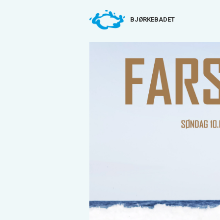
BJØRKEBADET