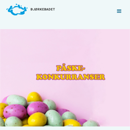
BJØRKEBADET