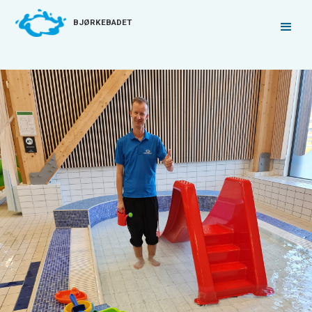
BJØRKEBADET