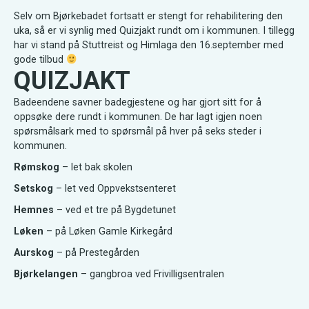
Selv om Bjørkebadet fortsatt er stengt for rehabilitering den
uka, så er vi synlig med Quizjakt rundt om i kommunen. I tillegg
har vi stand på Stuttreist og Himlaga den 16.september med
gode tilbud
QUIZJAKT
Badeendene savner badegjestene og har gjort sitt for å
oppsøke dere rundt i kommunen. De har lagt igjen noen
spørsmålsark med to spørsmål på hver på seks steder i
kommunen.
Rømskog
– let bak skolen
Setskog
– let ved Oppvekstsenteret
Hemnes
– ved et tre på Bygdetunet
Løken
– på Løken Gamle Kirkegård
Aurskog
– på Prestegården
Bjørkelangen
– gangbroa ved Frivilligsentralen