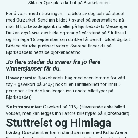
Slik ser Quizjakt arket ut på Bjørkelangen
For å være med i trekningen : Ta bilde av deg selv på stedet
med Quizarket. Send inn bildet + svaret på spørsmålene på
mail til bjorkebadet@ahk.no eller på Bjørkebadets Messenger.
Du kan også vise oss bilde og svar på vår stand på Stuttreist
og Himlaga 16. september om du ikke får sendt i bildet digitalt.
Bildene blir ikke publisert videre. Svarene finner du på
Bjørkebadets nettside bjorkebadet.no
Jo flere steder du svarer fra jo flere
vinnersjanser får du.
Hovedpremie:
Bjørkebadets bag med egen lomme for vått
tøy + gavekort på 340,-( nok til en familiebillett for inntil 5
personer eller den kan legges inn i andre billettyper på
Bjørkebadet)
5 ekstrapremier:
Gavekort på 115,- (tilsvarende enkelbillett
voksen, men kan legges inn i andre billettyper på Bjørkebadet)
Stuttreist og Himlaga
Lørdag 16.september har vi stand sammen med KulturArena.