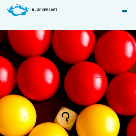
BJØRKEBADET