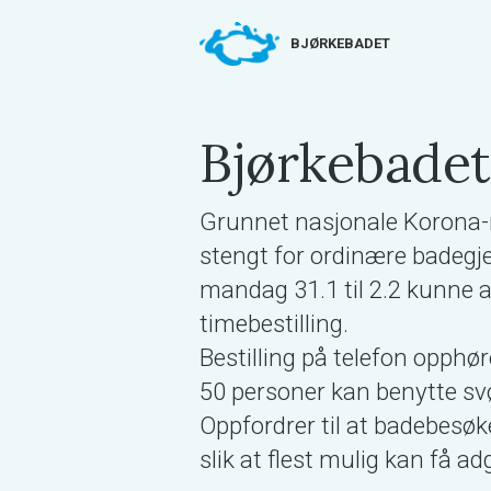
BJØRKEBADET
Bjørkebadet
Grunnet nasjonale Korona-r
stengt for ordinære badegj
mandag 31.1 til 2.2 kunne 
timebestilling.
Bestilling på telefon opphører
50 personer kan benytte s
Oppfordrer til at badebesøke
slik at flest mulig kan få a