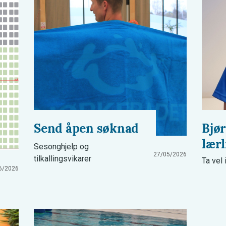
Send åpen søknad
Bjør
lærl
Sesonghjelp og
27/05/2026
tilkallingsvikarer
Ta vel
6/2026