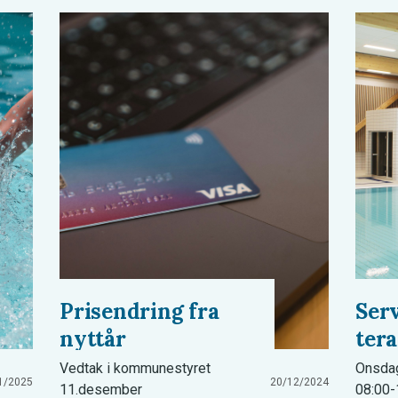
Prisendring fra
Serv
nyttår
ter
Vedtak i kommunestyret
Onsdag
1/2025
20/12/2024
11.desember
08:00-