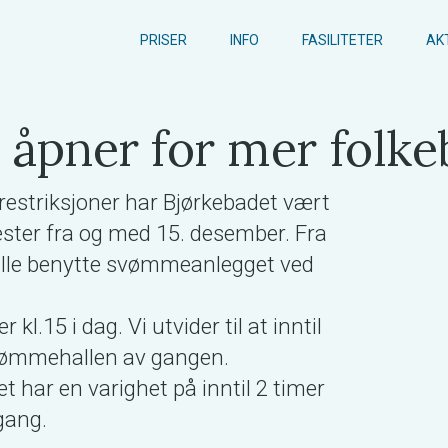
PRISER
INFO
FASILITETER
AK
 åpner for mer folk
estriksjoner har Bjørkebadet vært
ester fra og med 15. desember. Fra
alle benytte svømmeanlegget ved
 kl.15 i dag. Vi utvider til at inntil
vømmehallen av gangen.
t har en varighet på inntil 2 timer
dgang.